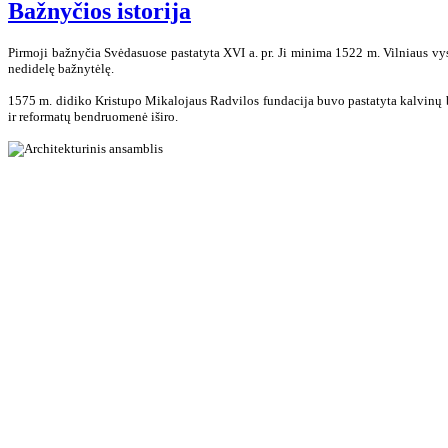
Bažnyčios istorija
Pirmoji bažnyčia Svėdasuose pastatyta XVI a. pr. Ji minima 1522 m. Vilniaus vy
nedidelę bažnytėlę.
1575 m. didiko Kristupo Mikalojaus Radvilos fundacija buvo pastatyta kalvinų b
ir reformatų bendruomenė iširo.