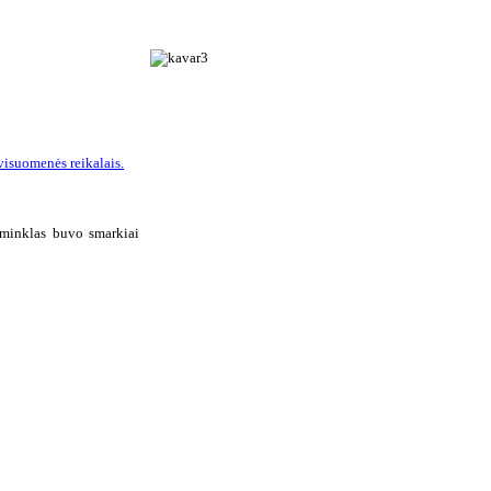
visuomenės reikalais.
paminklas buvo smarkiai