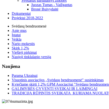
Svėdasus garsinantys žmonės
Juozas Tumas - Vaižgantas
Bronė Buivydaitė
Dokumentai
Projektai 2018-2022
Svėdasų bendruomenė
Apie mus
Įstatai
Veikla
Nario mokestis
Skirk 1,2%
Viešieji pirkimai
Naujoji tinklalapio versija
Naujiena
Parama Ukrainai
Visuotinis asociacijos „Svėdasų bendruomenė" susirinkimas
Kviečiame skirti 1,2% GPM Asociacijai "Svėdasų bendruomen
GALIMYBĖS GYVENTI SVEIKAI IR LAIMINGAI
TRADICIJA RŪPINTIS SVEIKATA KURIAMA NUOLAT