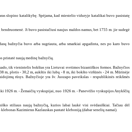
as slopino katalikybę. Spėjama, kad miestelio viduryje katalikai buvo pasistatę
ų bendruomenė. Ji buvo pasistačiusi naujus maldos namus, bet 1755 m. jie sudegė
dasų bažnyčia buvo arba sugriauta, arba smarkiai apgadinta, nes po karo buvo
 pristatė naują medinę bažnyčią.
ado, tik vienintelis bokštas yra Lietuvai svetimos bizantiškos formos. Bažnyčios
38 m, plotis - 30,2 m, aukštis iki lubų - 8 m, iki bokšto viršūnės - 24 m. Mūrinėje
aidojimų rūsys. Bažnyčioje yra šv. Juozapo paveikslas - respublikinės reikšmės
 iki 1926 m. - Žemaičių vyskupijai, nuo 1926 m. - Panevėžio vyskupijos Anykščių
iško stiliaus naują bažnyčią, kurios labai laukė visi svėdasiškiai. Tačiau dėl
s klebonas Kazimieras Kazlauskas pastatė kleboniją (dabar senelių namai).