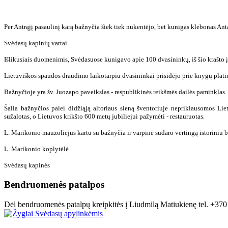
Per Antrąjį pasaulinį karą bažnyčia šiek tiek nukentėjo, bet kunigas klebonas An
Svėdasų kapinių vartai
Išlikusiais duomenimis, Svėdasuose kunigavo apie 100 dvasininkų, iš šio krašto 
Lietuviškos spaudos draudimo laikotarpiu dvasininkai prisidėjo prie knygų plati
Bažnyčioje yra šv. Juozapo paveikslas - respublikinės reikšmės dailės paminklas.
Šalia bažnyčios palei didžiąją altoriaus sieną šventoriuje nepriklausomos Li
sužalotas, o Lietuvos krikšto 600 metų jubiliejui pažymėti - restauruotas.
L. Marikonio mauzoliejus kartu su bažnyčia ir varpine sudaro vertingą istoriniu b
L. Marikonio koplytėlė
Svėdasų kapinės
Bendruomenės patalpos
Dėl bendruomenės patalpų kreipkitės į Liudmilą Matiukienę tel. +37