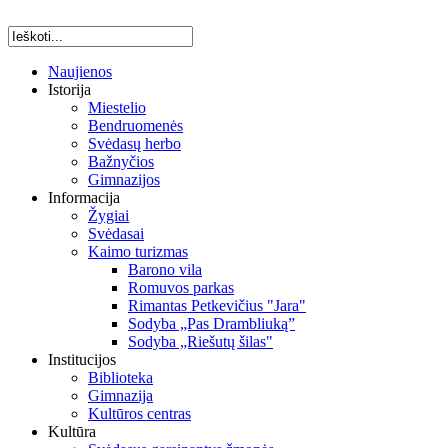
Naujienos
Istorija
Miestelio
Bendruomenės
Svėdasų herbo
Bažnyčios
Gimnazijos
Informacija
Žygiai
Svėdasai
Kaimo turizmas
Barono vila
Romuvos parkas
Rimantas Petkevičius "Jara"
Sodyba „Pas Drambliuką”
Sodyba „Riešutų šilas"
Institucijos
Biblioteka
Gimnazija
Kultūros centras
Kultūra