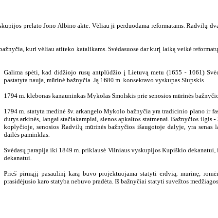
skupijos prelato Jono Albino akte. Vėliau ji perduodama reformatams. Radvilų dvar
ažnyčia, kuri vėliau atiteko katalikams. Svėdasuose dar kurį laiką veikė reformat
Galima spėti, kad didžiojo rusų antplūdžio į Lietuvą metu (1655 - 1661) Svė
pastatyta nauja, mūrinė bažnyčia. Ją 1680 m. konsekravo vyskupas Slupskis.
1794 m. klebonas kanauninkas Mykolas Smolskis prie senosios mūrinės bažnyčios
1794 m. statyta medinė šv. arkangelo Mykolo bažnyčia yra tradicinio plano ir fas
durys arkinės, langai stačiakampiai, sienos apkaltos statmenai. Bažnyčios ilgis - 
koplyčioje, senosios Radvilų mūrinės bažnyčios išaugotoje dalyje, yra senas l
dailės paminklas.
Svėdasų parapija iki 1849 m. priklausė Vilniaus vyskupijos Kupiškio dekanatui,
dekanatui.
Prieš pirmąjį pasaulinį karą buvo projektuojama statyti erdvią, mūrinę, romėn
prasidėjusio karo statyba nebuvo pradėta. Iš bažnyčiai statyti suvežtos medžiago