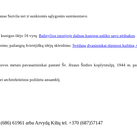
tanas Survila net ir sunkiomis sąlygomis suremontavo.
į kunigus išėjo 16 vyrų.
Bažnyčios istorijoje dažnas kunigas paliko savo pėdsakus
.
nimo, pažangių švietėjiškų idėjų skleidimo.
Svėdasų dvasininkai rūpinosi kultūra, 
etuvos metais pavasarininkai pastatė Šv. Jėzaus Širdies koplytstulpį. 1944 m. 
ei architektūriniu požiūriu ansamblį.
0 (686) 61961 arba Arvydą Kilių tel. +370 (687)57147