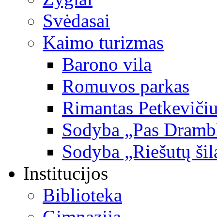
.:+37037725618
Svėdasai
.:+37065781141
Kaimo turizmas
Barono vila
Romuvos parkas
Rimantas Petkevičiu
Sodyba „Pas Dramb
Sodyba „Riešutų šil
Institucijos
Biblioteka
Gimnazija