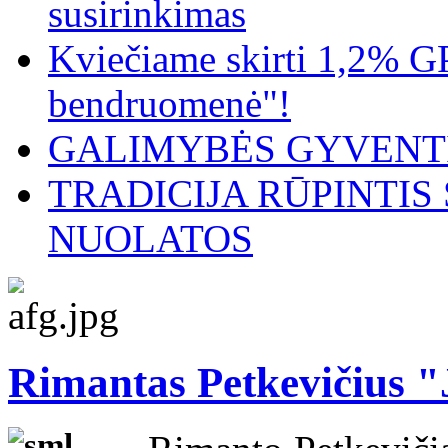
susirinkimas
Kviečiame skirti 1,2% G
bendruomenė"!
GALIMYBĖS GYVENTI
TRADICIJA RŪPINTI
NUOLATOS
Rimantas Petkevičius 