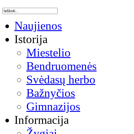
l
Naujienos
Istorija
Miestelio
E
Bendruomenės
E
oftInternetExplorer4
Svėdasų herbo
as:
Bažnyčios
džių
Gimnazijos
sų
Informacija
čių
Žygiai
va