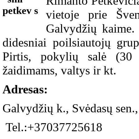
Rimanto Petkevičia
vietoje prie Šve
Galvydžių kaime. 
didesniai poilsiautojų gru
Pirtis, pokylių salė (30
žaidimams, valtys ir kt.
Adresas:
Galvydžių k., Svėdasų sen.,
Tel.:+37037725618