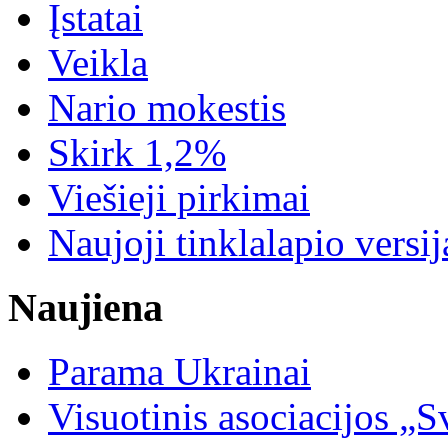
Įstatai
Veikla
Nario mokestis
Skirk 1,2%
Viešieji pirkimai
Naujoji tinklalapio versij
Naujiena
Parama Ukrainai
Visuotinis asociacijos 