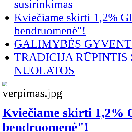
susirinkimas
Kviečiame skirti 1,2% G
bendruomenė"!
GALIMYBĖS GYVENTI
TRADICIJA RŪPINTI
NUOLATOS
Kviečiame skirti 1,2%
bendruomenė"!