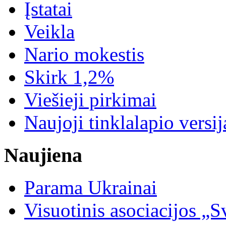
Įstatai
Veikla
Nario mokestis
Skirk 1,2%
Viešieji pirkimai
Naujoji tinklalapio versij
Naujiena
Parama Ukrainai
Visuotinis asociacijos 