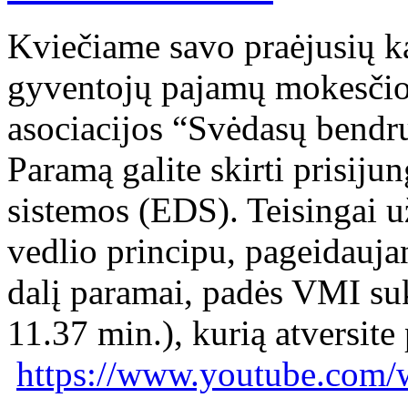
Kviečiame savo praėjusių 
gyventojų pajamų mokesčio da
asociacijos “Svėdasų bendr
Paramą galite skirti prisiju
sistemos (EDS). Teisingai 
vedlio principu, pageidauja
dalį paramai, padės VMI suk
11.37 min.), kurią atversit
https://www.youtube.com/