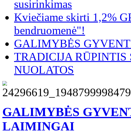
susirinkimas
Kviečiame skirti 1,2% G
bendruomenė"!
GALIMYBĖS GYVENTI
TRADICIJA RŪPINTI
NUOLATOS
GALIMYBĖS GYVENT
LAIMINGAI