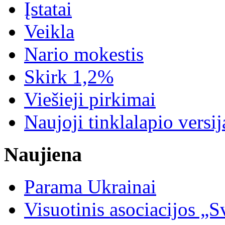
Įstatai
Veikla
Nario mokestis
Skirk 1,2%
Viešieji pirkimai
Naujoji tinklalapio versij
Naujiena
Parama Ukrainai
Visuotinis asociacijos 