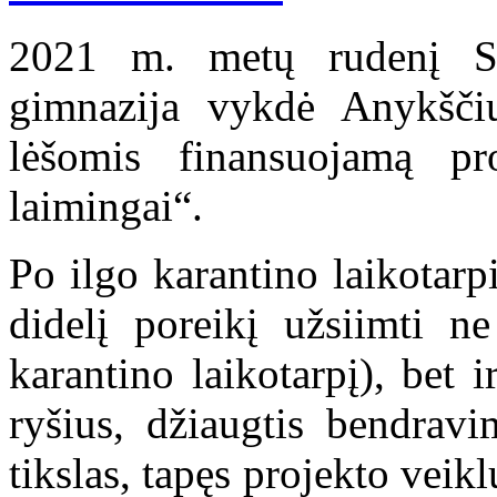
2021 m. metų rudenį S
gimnazija vykdė Anykščių
lėšomis finansuojamą pr
laimingai“.
Po ilgo karantino laikotar
didelį poreikį užsiimti ne
karantino laikotarpį), bet i
ryšius, džiaugtis bendravi
tikslas, tapęs projekto veik