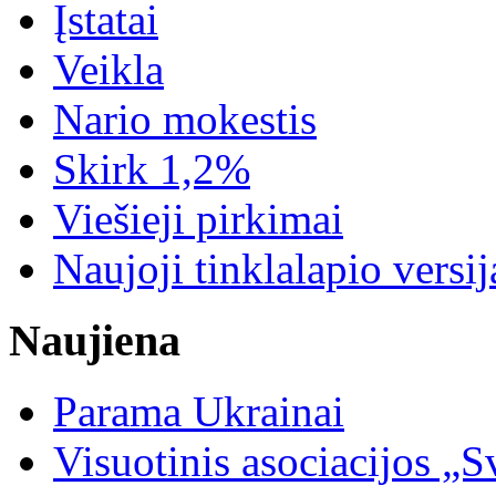
Įstatai
Veikla
Nario mokestis
Skirk 1,2%
Viešieji pirkimai
Naujoji tinklalapio versij
Naujiena
Parama Ukrainai
Visuotinis asociacijos 