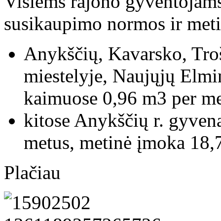
Visiems rajono gyventojams 
susikaupimo normos ir met
Anykščių, Kavarsko, Tro
miestelyje, Naujųjų Elmi
kaimuose 0,96 m3 per me
kitose Anykščių r. gyven
metus, metinė įmoka 18,
Plačiau