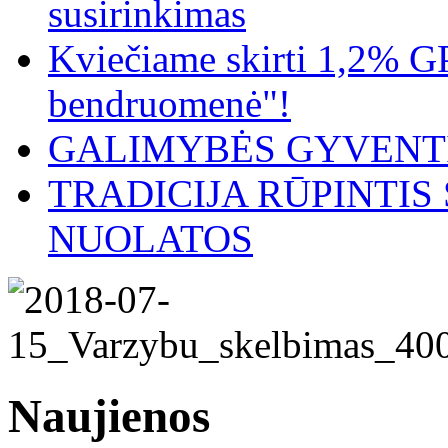
susirinkimas
Kviečiame skirti 1,2% G
bendruomenė"!
GALIMYBĖS GYVENTI
TRADICIJA RŪPINTI
NUOLATOS
Naujienos