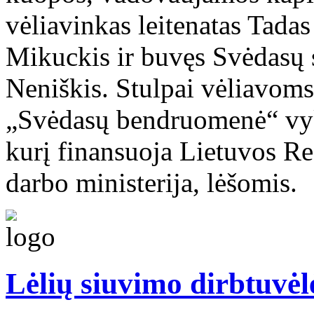
vėliavinkas leitenatas Tadas
Mikuckis ir buvęs Svėdasų 
Neniškis. Stulpai vėliavoms
„Svėdasų bendruomenė“ vyk
kurį finansuoja Lietuvos Re
darbo ministerija, lėšomis.
Lėlių siuvimo dirbtuvėl