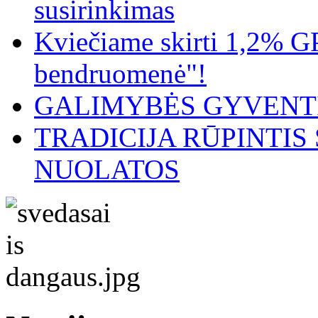
susirinkimas
Kviečiame skirti 1,2% G
bendruomenė"!
GALIMYBĖS GYVENTI
TRADICIJA RŪPINTI
NUOLATOS