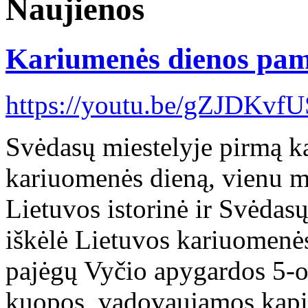
Naujienos
Kariumenės dienos pam
https://youtu.be/gZJDKvfU
Svėdasų miestelyje pirmą ka
kariuomenės dieną, vienu me
Lietuvos istorinė ir Svėdasų
iškėlė Lietuvos kariuomenė
pajėgų Vyčio apygardos 5-os
kuopos, vadovaujamos kapi