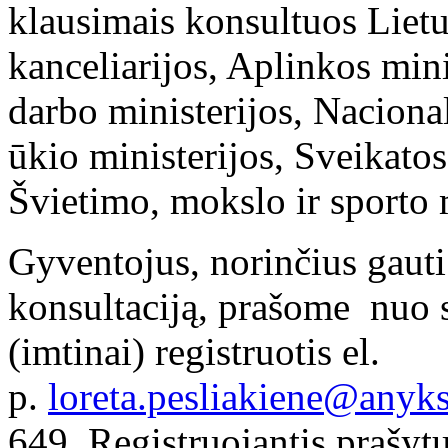
klausimais konsultuos Liet
kanceliarijos, Aplinkos mini
darbo ministerijos, Naciona
ūkio ministerijos, Sveikatos
Švietimo, mokslo ir sporto m
Gyventojus, norinčius gauti
konsultaciją, prašome nuo sp
(imtinai) registruotis el.
p.
loreta.pesliakiene@anyksc
649. Registruojantis prašy