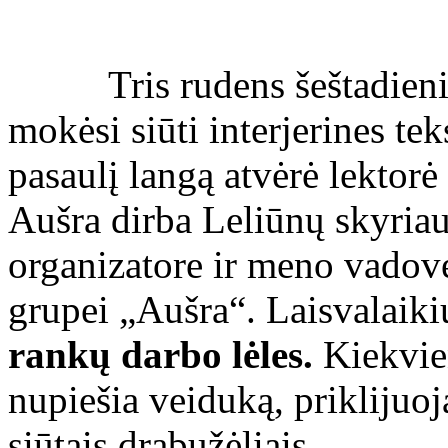
Tris rudens šeštadieniu
mokėsi siūti interjerines teks
pasaulį langą atvėrė lektor
Aušra dirba Leliūnų skyriau
organizatore ir meno vado
grupei „Aušra“. Laisvalaik
rankų darbo lėles.
Kiekvien
nupiešia veiduką, priklijuoj
siūtais drabužėliais.