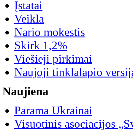
Įstatai
Veikla
Nario mokestis
Skirk 1,2%
Viešieji pirkimai
Naujoji tinklalapio versij
Naujiena
Parama Ukrainai
Visuotinis asociacijos 