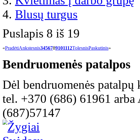
Kvietimas į darbo grupę
Blusų turgus
Puslapis 8 iš 19
«
Pradėti
Ankstesnis
3
4
5
6
7
8
9
10
11
12
Tolesnis
Paskutinis
»
Bendruomenės patalpos
Dėl bendruomenės patalpų k
tel. +370 (686) 61961 arba 
(687)57147