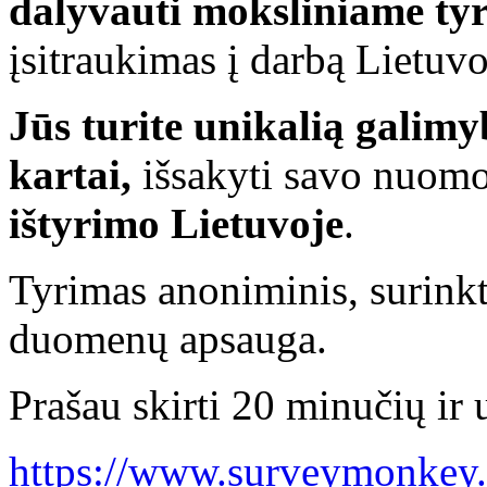
dalyvauti moksliniame ty
įsitraukimas į darbą Lietuvo
Jūs turite unikalią galimy
kartai,
išsakyti savo nuom
ištyrimo Lietuvoje
.
Tyrimas anoniminis, surin
duomenų apsauga.
Prašau skirti
20 minu
čių ir
https://www.surveymonke