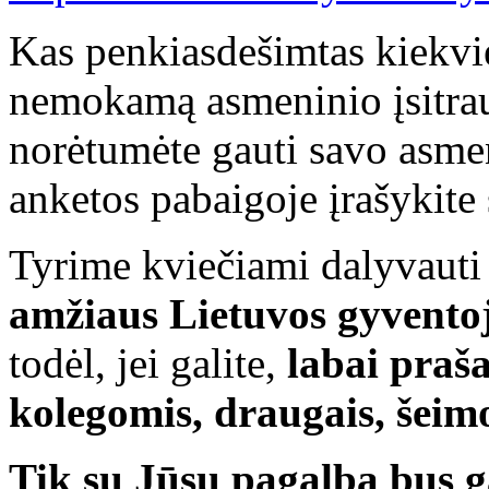
Kas penkiasdešimtas kiekvie
nemokamą asmeninio įsitrau
norėtumėte gauti savo asmen
anketos pabaigoje įrašykite 
Tyrime kviečiami dalyvaut
amžiaus
Lietuvos gyventoj
todėl, jei galite,
labai praša
kolegomis, draugais, šeim
Tik su Jūsų pagalba bus ga